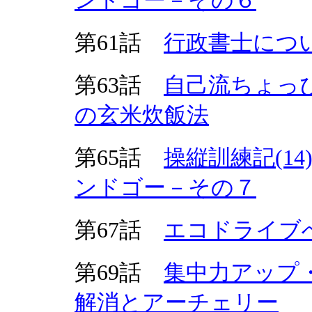
ンドゴー－その６
第61話
行政書士につ
第63話
自己流ちょっ
の玄米炊飯法
第65話
操縦訓練記(1
ンドゴー－その７
第67話
エコドライブ
第69話
集中力アップ
解消とアーチェリー