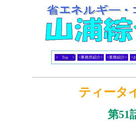
< Top >
<事務所紹介>
<業務紹介>
<
ティータイム(
第51