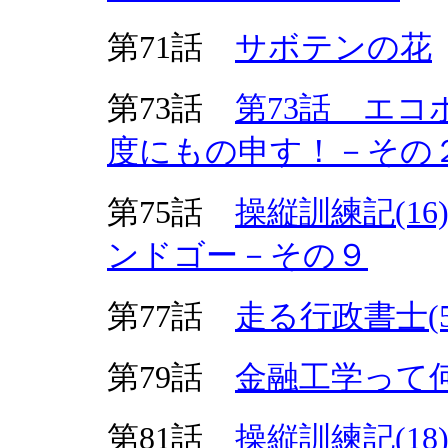
第71話
サボテンの花
第73話
第73話 エコ
度にもの申す！－その
第75話
操縦訓練記(1
ンドゴー－その９
第77話
走る行政書士(5
第79話
金融工学って
第81話
操縦訓練記(1