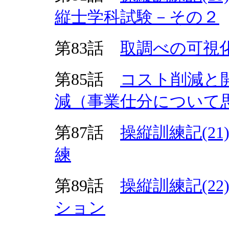
縦士学科試験－その２
第83話
取調べの可視
第85話
コスト削減と
減（事業仕分について
第87話
操縦訓練記(2
練
第89話
操縦訓練記(2
ション