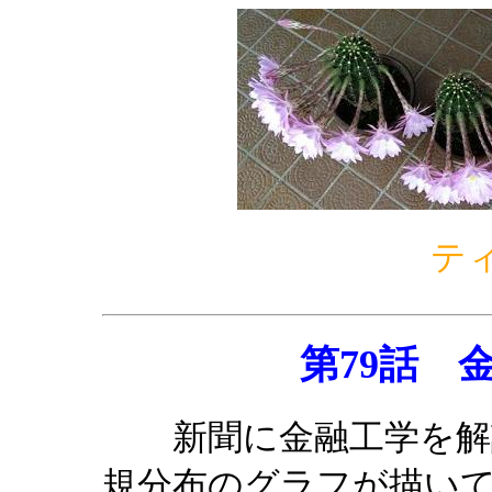
テ
第79話 
新聞に金融工学を解説
規分布のグラフが描い