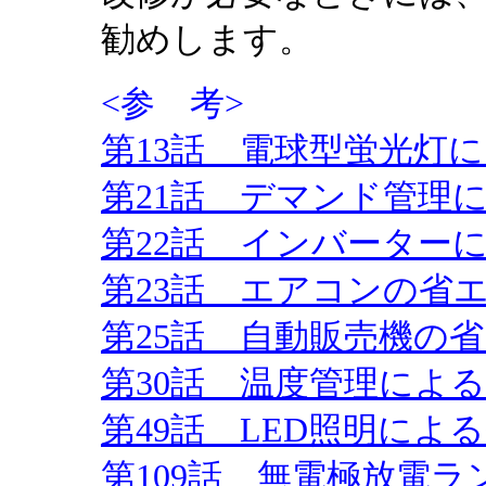
勧めします。
<参 考>
第13話 電球型蛍光灯
第21話 デマンド管理
第22話 インバーター
第23話 エアコンの省
第25話 自動販売機の
第30話 温度管理によ
第49話 LED照明によ
第109話 無電極放電