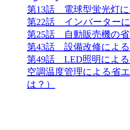
第13話 電球型蛍光灯
第22話 インバーター
第25話 自動販売機の
第43話 設備改修によ
第49話 LED照明によ
空調温度管理による省
は？）