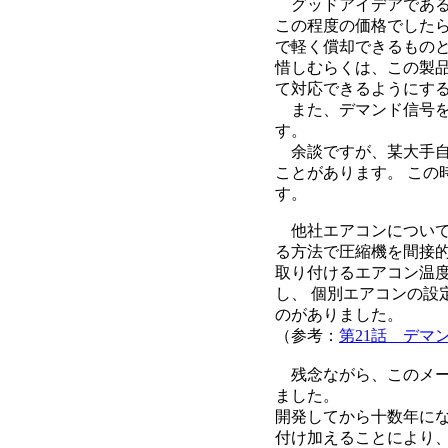
グッドアイデアである
この程度の価格でした
で軽く償却できるもの
惜しむらくは、この製
て対応できるようにす
また、デマンド信号を
す。
余談ですが、某大手自
ことがあります。 こ
す。
他社エアコンについて
る方法で圧縮機を間接
取り付けるエアコン温
し、 個別エアコンの
のがありました。
（参考：
第21話 デマ
残念ながら、このメー
ました。
開発してから十数年に
付け加えることにより