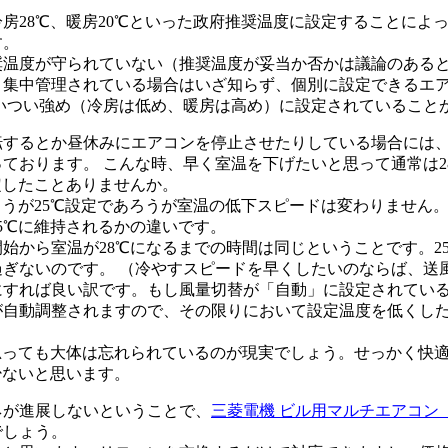
房28℃、暖房20℃といった政府推奨温度に設定することによ
す。
奨温度が守られていない（推奨温度が妥当か否かは議論のある
。集中管理されている場合はいざ知らず、個別に設定できるエ
ついつい強め（冷房は低め、暖房は高め）に設定されていること
するとか昼休みにエアコンを停止させたりしている場合には、
ております。 こんな時、早く室温を下げたいと思って通常は2
定したことありませんか。
ろうが25℃設定であろうが室温の低下スピードは変わりません。
5℃に維持されるかの違いです。
始から室温が28℃になるまでの時間は同じということです。2
過ぎないのです。 （冷やすスピードを早くしたいのならば、送
にすれば良い訳です。もし風量切替が「自動」に設定されている
が自動調整されますので、その限りにおいて設定温度を低くし
思っても大体は忘れられているのが現実でしょう。せっかく快
少ないと思います。
が進展しないということで、
三菱電機 ビル用マルチエアコン
でしょう。