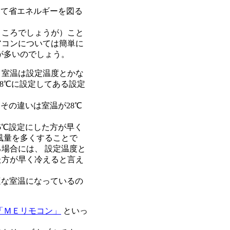
って省エネルギーを図る
ところでしょうが）こと
アコンについては簡単に
が多いのでしょう。
室温は設定温度とかな
8℃に設定してある設定
その違いは室温が28℃
5℃設定にした方が早く
風量を多くすることで
場合には、 設定温度と
た方が早く冷えると言え
適な室温になっているの
「ＭＥリモコン」
といっ