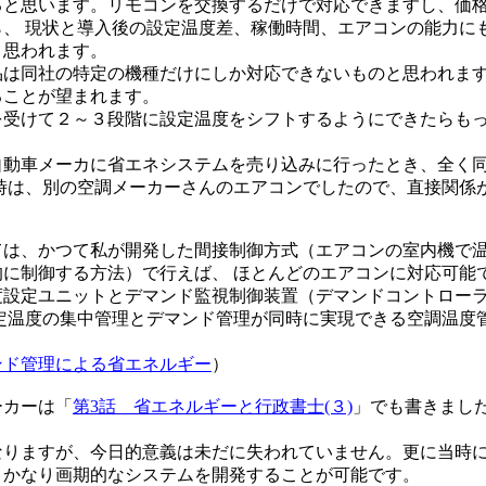
と思います。リモコンを交換するだけで対応できますし、価格
ら、 現状と導入後の設定温度差、稼働時間、エアコンの能力に
と思われます。
品は同社の特定の機種だけにしか対応できないものと思われま
ることが望まれます。
受けて２～３段階に設定温度をシフトするようにできたらもっ
動車メーカに省エネシステムを売り込みに行ったとき、全く同
の時は、別の空調メーカーさんのエアコンでしたので、直接関係
は、かつて私が開発した間接制御方式（エアコンの室内機で温
的に制御する方法）で行えば、 ほとんどのエアコンに対応可能
度設定ユニットとデマンド監視制御装置（デマンドコントロー
設定温度の集中管理とデマンド管理が同時に実現できる空調温度
ンド管理による省エネルギー
）
カーは「
第3話 省エネルギーと行政書士(３)
」でも書きまし
なりますが、今日的意義は未だに失われていません。更に当時
、かなり画期的なシステムを開発することが可能です。