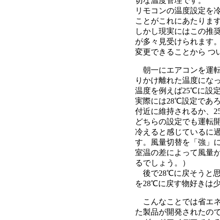
切な温度管理です。
リモコンの温度設定を冷
ことがこれにあたりま
しかし現実にはこの推
が多々見受けられます
変更できることから 
朝一にエアコンを運転
りかけ離れた温度になっ
温度を例えば25℃に設
実際には28℃設定であ
付近に維持されるか、2
どちらの設定でも運転開
冷えると感じているに
す。風量切替を「強」
室温の差によって風量
るでしょう。）
後で28℃に戻そうと
を28℃に戻す物好きは
こんなことでは省エネ
た製品が開発されたの